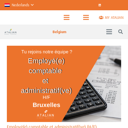
Nederlands
MY ATALIAN
Belgium
Employé(e) comptable et administratif(ve) (H/F)