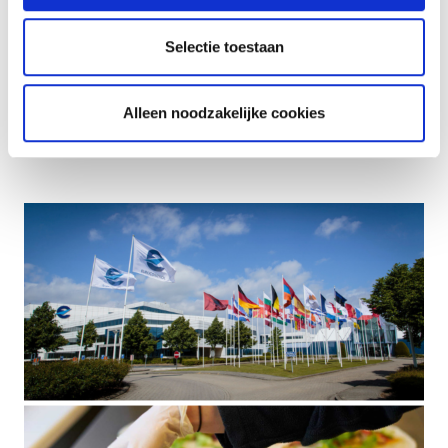
Selectie toestaan
EUROCONTROL selecteert Green Kitchen voor zijn
Alleen noodzakelijke cookies
cateringdiensten in België