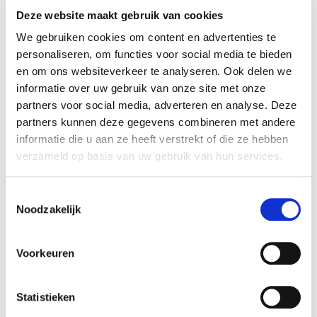
Deze website maakt gebruik van cookies
We gebruiken cookies om content en advertenties te
SHEQ Beleid en
personaliseren, om functies voor social media te bieden
doelstellingen 2019-2021
en om ons websiteverkeer te analyseren. Ook delen we
informatie over uw gebruik van onze site met onze
partners voor social media, adverteren en analyse. Deze
partners kunnen deze gegevens combineren met andere
Download hier onze laatste SHEQ Beleid en
informatie die u aan ze heeft verstrekt of die ze hebben
doelstellingen
verzameld op basis van uw gebruik van hun services.
DOWNLOAD HET DOCUMENT
Toestemmingsselectie
Noodzakelijk
Voorkeuren
Carbon footprint
Statistieken