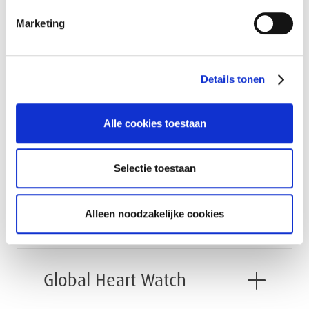
Analyse van de
Marketing
levenscyclus
Details tonen
MVO-paspoort
Alle cookies toestaan
Preventie van
Selectie toestaan
Musculoskeletale
Aandoeningen (MSA)
Alleen noodzakelijke cookies
Global Heart Watch