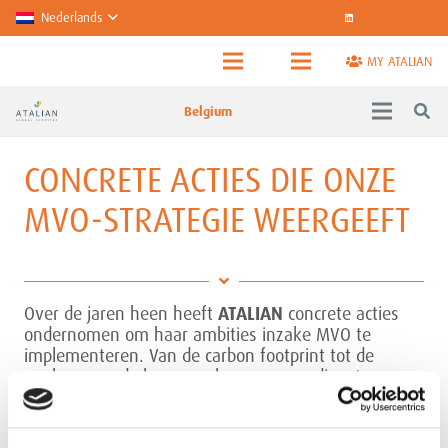
Nederlands
MY ATALIAN
Belgium
CONCRETE ACTIES DIE ONZE
MVO-STRATEGIE WEERGEEFT
Over de jaren heen heeft
ATALIAN
concrete acties
ondernomen om haar ambities inzake MVO te
implementeren. Van de carbon footprint tot de
analyse van de levenscyclus van onze diensten,
preventie van musculoskeletale aandoeningen (MSA)
en hartstilstand.
ATALIAN
toont hiermee duidelijk
aan dat ze zich als Groep wil ontwikkelen.