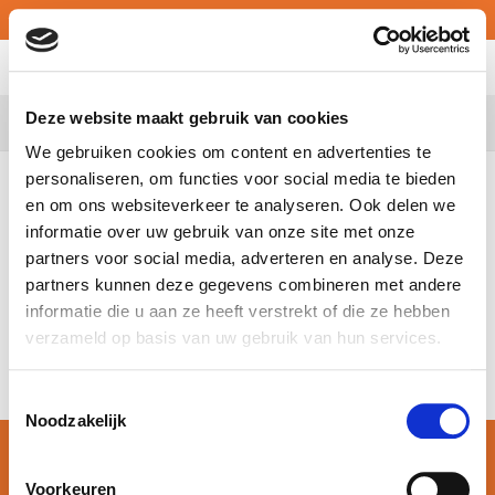
MY ATALIAN
Deze website maakt gebruik van cookies
Belgium
We gebruiken cookies om content en advertenties te
personaliseren, om functies voor social media te bieden
In order to provide you with even better service,
ATALIAN
en om ons websiteverkeer te analyseren. Ook delen we
GLOBAL SERVICES BELGIUM
is moving in
ANTWERPEN
informatie over uw gebruik van onze site met onze
You can find us from 12/01/2019 on:
partners voor social media, adverteren en analyse. Deze
partners kunnen deze gegevens combineren met andere
KAMBALASTRAAT 14, 2030 ANTWERPEN
informatie die u aan ze heeft verstrekt of die ze hebben
Phone : +32 3 651 21 01
verzameld op basis van uw gebruik van hun services.
Email :
info@atalian.be
Toestemmingsselectie
Noodzakelijk
© Atalian Belgium 2026 –
Algemene voorwaarden
Voorkeuren