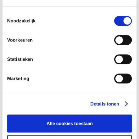
Toestemmingsselectie
Noodzakelijk
ATALIAN fietst mee tijdens de Atalian Facility Cycling Tour
2026
Voorkeuren
Statistieken
Marketing
Details tonen
Alle cookies toestaan