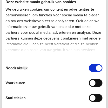
Deze website maakt gebruik van cookies
– Vous faites une première analyse du cahier des charges et
communiquez le résumé au Key Account Manager (KAM),
We gebruiken cookies om content en advertenties te
– Vous préparez une structure d’offre (table des matières) que
personaliseren, om functies voor social media te bieden
vous soumettez au KAM,
en om ons websiteverkeer te analyseren. Ook delen we
– Vous établissez l’offre en Word en réponse aux besoins du
informatie over uw gebruik van onze site met onze
client potentiel (ex. organisation opérationnelle, gestion du
partners voor social media, adverteren en analyse. Deze
personnel, moyens de communication, sécurité-hygiène-
partners kunnen deze gegevens combineren met andere
environnement-qualité, responsabilité sociétale, tarification
informatie die u aan ze heeft verstrekt of die ze hebben
horaire de prestation),
– Vous renvoyer l’offre aux KAM et apportez les notifications
verzameld op basis van uw gebruik van hun services.
nécessaires,
– Vous préparez l’offre complète (offre commerciale,
Toestemmingsselectie
tarification, fréquences, tableaux Excel annexes) que vous
Noodzakelijk
envoyez au client ou téléchargez sur sa plateforme achat,
– Vous créez une présentation PowerPoint en vue de la
défense de l’offre en collaboration avec le KAM,
Voorkeuren
– Idéalement, vous participez au calcul Excel des heures et des
tarification avec le KAM,
– Vous êtes responsable pour la tenue à jour des documents
Statistieken
commerciaux.