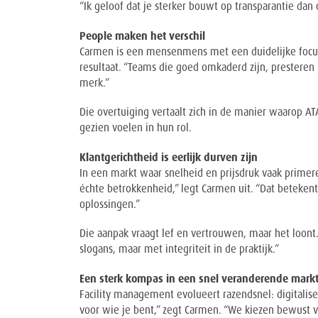
“Ik geloof dat je sterker bouwt op transparantie dan
People maken het verschil
Carmen is een mensenmens met een duidelijke focus: 
resultaat. “Teams die goed omkaderd zijn, presteren
merk.”
Die overtuiging vertaalt zich in de manier waarop A
gezien voelen in hun rol.
Klantgerichtheid is eerlijk durven zijn
In een markt waar snelheid en prijsdruk vaak prime
échte betrokkenheid,” legt Carmen uit. “Dat beteken
oplossingen.”
Die aanpak vraagt lef en vertrouwen, maar het loon
slogans, maar met integriteit in de praktijk.”
Een sterk kompas in een snel veranderende mark
Facility management evolueert razendsnel: digitaliser
voor wie je bent,” zegt Carmen. “We kiezen bewust vo