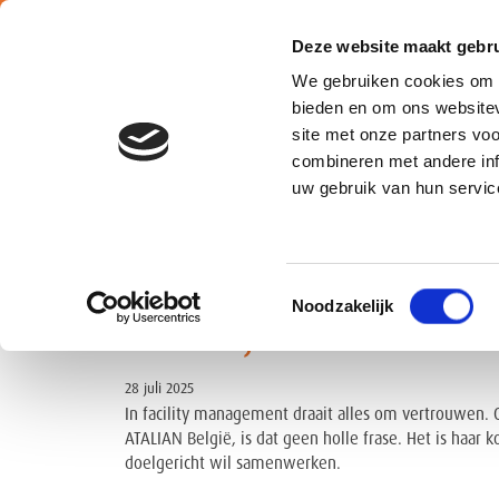
Deze website maakt gebru
We gebruiken cookies om c
bieden en om ons websitev
site met onze partners vo
combineren met andere inf
Belgium
uw gebruik van hun servic
Leiderschap met een re
Toestemmingsselectie
Noodzakelijk
en eerlijk zakendoen
28 juli 2025
In facility management draait alles om vertrouwen.
ATALIAN België, is dat geen holle frase. Het is haar
doelgericht wil samenwerken.