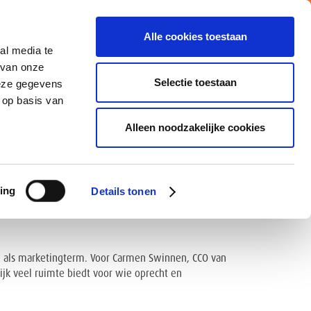
Alle cookies toestaan
al media te
Vacatures
Nieuws
MY ATALIAN
 van onze
Selectie toestaan
deze gegevens
 op basis van
CATIES
MVO
CONTACTEER ONS
Alleen noodzakelijke cookies
vertrouwen, prestaties
ing
Details tonen
en als marketingterm. Voor Carmen Swinnen, CCO van
lijk veel ruimte biedt voor wie oprecht en