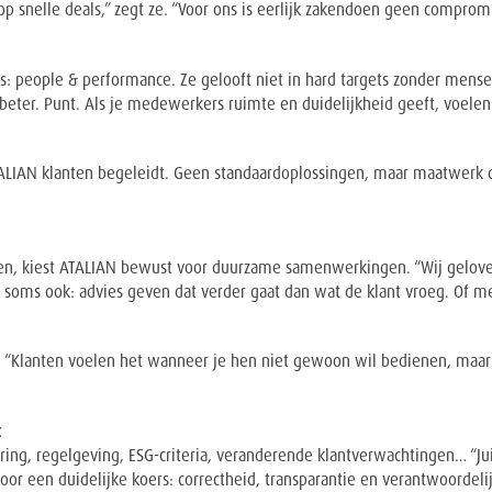
 op snelle deals,” zegt ze. “Voor ons is eerlijk zakendoen geen comprom
people & performance. Ze gelooft niet in hard targets zonder menseli
 beter. Punt. Als je medewerkers ruimte en duidelijkheid geeft, voelen
TALIAN klanten begeleidt. Geen standaardoplossingen, maar maatwerk dat
ren, kiest ATALIAN bewust voor duurzame samenwerkingen. “Wij geloven
t soms ook: advies geven dat verder gaat dan wat de klant vroeg. Of m
t. “Klanten voelen het wanneer je hen niet gewoon wil bedienen, maar
t
ing, regelgeving, ESG-criteria, veranderende klantverwachtingen… “Juis
or een duidelijke koers: correctheid, transparantie en verantwoordeli