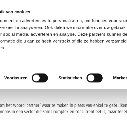
ik van cookies
ontent en advertenties te personaliseren, om functies voor soci
erkeer te analyseren. Ook delen we informatie over uw gebruik
or social media, adverteren en analyse. Deze partners kunnen 
ormatie die u aan ze heeft verstrekt of die ze hebben verzameld
OVER ONS
ONZE DIENSTEN
ONZE LO
es.
chte rug: Carmen Swinnen over 
Voorkeuren
Statistieken
Market
 Om het woord ‘partner’ waar te maken in plaats van enkel te gebruik
 kompas in een sector die soms complex en concurrentieel is, maar tege