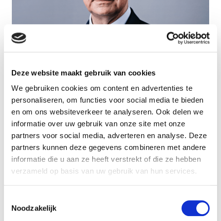
Deze website maakt gebruik van cookies
We gebruiken cookies om content en advertenties te
personaliseren, om functies voor social media te bieden
en om ons websiteverkeer te analyseren. Ook delen we
informatie over uw gebruik van onze site met onze
partners voor social media, adverteren en analyse. Deze
M. Frédéric BAVEREZ est nommé président exécutif
partners kunnen deze gegevens combineren met andere
d’ATALIAN à compter du 6 novembre 2023. Il
informatie die u aan ze heeft verstrekt of die ze hebben
remplacera Maximilien PELLEGRINI. Sa nomination
verzameld op basis van uw gebruik van hun services.
sera proposée à l’ordre du jour de la prochaine
Assemblée Générale des associés prévue le 3
novembre 2023.
Toestemmingsselectie
Driss AIT-YOUSSEF, Secrétaire Général du Groupe,
Noodzakelijk
assurera l’intérim de la présidence jusqu’à l’arrivée