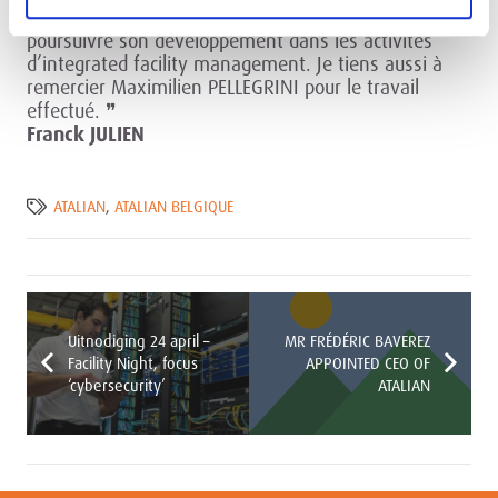
conduire le refinancement d’ATALIAN et de
poursuivre son développement dans les activités
d’integrated facility management. Je tiens aussi à
remercier Maximilien PELLEGRINI pour le travail
effectué. ❞
Franck JULIEN
ATALIAN
,
ATALIAN BELGIQUE
Uitnodiging 24 april –
MR FRÉDÉRIC BAVEREZ
Facility Night, focus
APPOINTED CEO OF
‘cybersecurity’
ATALIAN