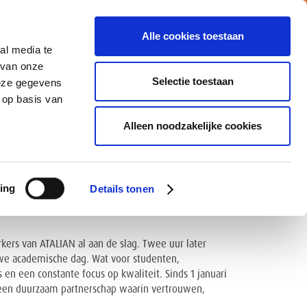
Alle cookies toestaan
al media te
Vacatures
Nieuws
MY ATALIAN
 van onze
Selectie toestaan
deze gegevens
 op basis van
CATIES
MVO
CONTACTEER ONS
Alleen noodzakelijke cookies
 VAN KU LEUVEN
ing
Details tonen
kers van ATALIAN al aan de slag. Twee uur later
euwe academische dag. Wat voor studenten,
n een constante focus op kwaliteit. Sinds 1 januari
t een duurzaam partnerschap waarin vertrouwen,