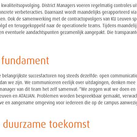
waliteitsopvolging. District Managers voeren regelmatig controles uit
ncrete verbeteracties. Daarnaast wordt maandelijks gerapporteerd via 
ken. Ook de samenwerking met de contractopvolgers van KU Leuven spee
lgd en teruggekoppeld naar de operationele teams. Tijdens maandel
 en eventuele aandachtspunten gezamenlijk aangepakt. Die transparant
s fundament
 belangrijkste succesfactoren nog steeds dezelfde: open communicati
r dan we zijn. We communiceren eerlijk over uitdagingen, denken mee
manager van dit team het zelf samenvat:
“We zeggen wat we doen en w
 Leuven en ATALIAN. Problemen worden bespreekbaar gemaakt, verwacht
eve en aangename omgeving voor iedereen die op de campus aanwezig 
 duurzame toekomst