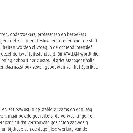
ten, onderzoekers, professoren en bezoekers
gen met zich mee. Leslokalen moeten vóór de start
liteiten worden al vroeg in de ochtend intensief
dezelfde kwaliteitsstandaard. Bij ATALIAN wordt die
ening gebeurt per cluster. District Manager Khalid
 en daarnaast ook zeven gebouwen van het Sportkot.
AN zet bewust in op stabiele teams en een laag
wen, maar ook de gebruikers, de verwachtingen en
betekent dit dat vertrouwde gezichten aanwezig
hun bijdrage aan de dagelijkse werking van de