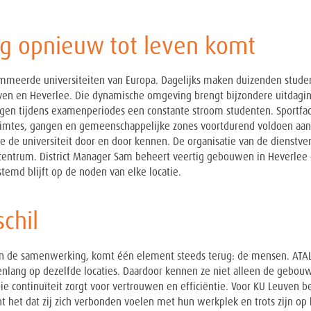
ag opnieuw tot leven komt
mmeerde universiteiten van Europa. Dagelijks maken duizenden studen
ven en Heverlee. Die dynamische omgeving brengt bijzondere uitdagin
angen tijdens examenperiodes een constante stroom studenten. Sportfaci
ruimtes, gangen en gemeenschappelijke zones voortdurend voldoen aan 
 de universiteit door en door kennen. De organisatie van de dienstverl
centrum. District Manager Sam beheert veertig gebouwen in Heverlee
temd blijft op de noden van elke locatie.
chil
an de samenwerking, komt één element steeds terug: de mensen. ATALI
nlang op dezelfde locaties. Daardoor kennen ze niet alleen de gebou
e continuïteit zorgt voor vertrouwen en efficiëntie. Voor KU Leuven 
het dat zij zich verbonden voelen met hun werkplek en trots zijn op 