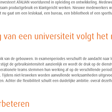
n, investeert ATALIAN voortdurend in opleiding en ontwikkeling. Medew
rzaam productgebruik en klantgericht werken. Nieuwe medewerkers wo
het nu gaat om een leslokaal, een bureau, een bibliotheek of een sporth
an een universiteit volgt het 
ruik van de gebouwen. In examenperiodes verschuift de aandacht naar l
stijgt de gebruiksintensiteit aanzienlijk en wordt de druk op de diens
operationele teams stemmen hun werking af op de verschillende period
d. Tijdens niet-lesweken worden aanvullende werkzaamheden uitgevo
. Achter die flexibiliteit schuilt een duidelijke ambitie: overal dezelf
rbeteren