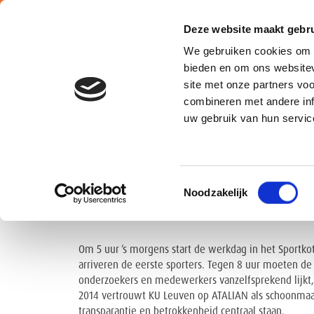
Deze website maakt gebru
We gebruiken cookies om c
bieden en om ons websitev
site met onze partners vo
combineren met andere inf
Belgium
uw gebruik van hun servic
HOE ATALIAN DAGELI
Toestemmingsselectie
Noodzakelijk
GEBRUIKSKLAAR MA
Om 5 uur ’s morgens start de werkdag in het Sportko
arriveren de eerste sporters. Tegen 8 uur moeten de
onderzoekers en medewerkers vanzelfsprekend lijkt, 
2014 vertrouwt KU Leuven op ATALIAN als schoonmaak
transparantie en betrokkenheid centraal staan.