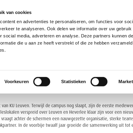
ik van cookies
ontent en advertenties te personaliseren, om functies voor soci
erkeer te analyseren. Ook delen we informatie over uw gebruik
or social media, adverteren en analyse. Deze partners kunnen 
ormatie die u aan ze heeft verstrekt of die ze hebben verzameld
OVER ONS
ONZE DIENSTEN
ONZE LO
es.
JKS MEER DAN 80 GEBOUWEN
Voorkeuren
Statistieken
Market
AKT
t van KU Leuven. Terwijl de campus nog slaapt, zijn de eerste medewer
 leslokalen verspreid over Leuven en Heverlee klaar zijn voor een ni
vraagt achter de schermen een nauwgezette organisatie, sterke teams e
partner. In de voorbije twaalf jaar groeide die samenwerking uit to