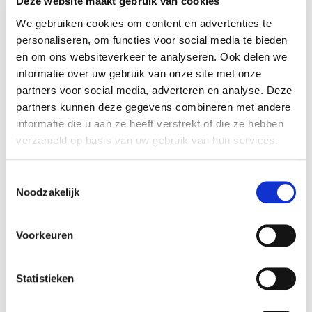
Deze website maakt gebruik van cookies
Geen reactief beheer.
Maar één regie, één visie, één verantwoordelijkheid.
We gebruiken cookies om content en advertenties te
personaliseren, om functies voor social media te bieden
Groei zit niet altijd in “meer”.
en om ons websiteverkeer te analyseren. Ook delen we
Soms zit ze in beter georganiseerd, slimmer ingezet,
informatie over uw gebruik van onze site met onze
creatiever gecombineerd.
partners voor social media, adverteren en analyse. Deze
Dat vraagt leiderschap. Van klanten, maar ook van ons.
partners kunnen deze gegevens combineren met andere
informatie die u aan ze heeft verstrekt of die ze hebben
verzameld op basis van uw gebruik van hun services.
Ondernemen is
vooruitkijken, ook als het
Toestemmingsselectie
Noodzakelijk
schuurt
Voorkeuren
Wat ons bijbleef tijdens de Voka Rentree, was niet één quote,
maar een onderstroom: durven denken op lange termijn, ook
wanneer de context onzeker is.
Statistieken
In Facility Management is wendbaarheid geen modewoord.