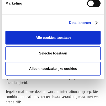
Het is een vereiste.
Marketing
Hoe blijf je relevant in gebouwen die anders worden gebruikt?
Hoe organiseer je dienstverlening wanneer verwachtingen
sneller veranderen dan contracten?
Details tonen
Hoe creëer je meerwaarde wanneer alles onder druk staat?
Het antwoord ligt niet in afwachten. Maar in durven schakelen.
Alle cookies toestaan
Vlaamse nuchterheid,
Selectie toestaan
internationale ambitie
Alleen noodzakelijke cookies
ATALIAN Belgium is diep geworteld in Vlaanderen. Met die
typische combinatie van ondernemerszin, pragmatisme en
meertaligheid.
Tegelijk maken we deel uit van een internationale groep. Die
combinatie maakt ons sterker, lokaal verankerd, maar met een
brede blik.