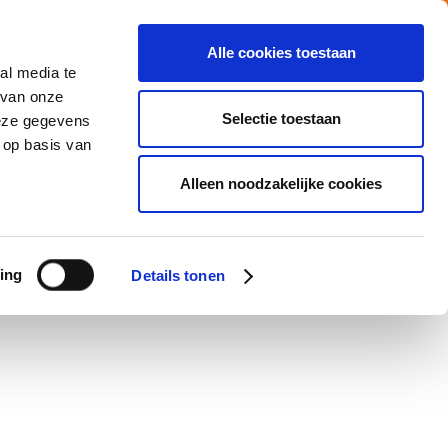
Alle cookies toestaan
al media te
Vacatures
Nieuws
MY ATALIAN
 van onze
Selectie toestaan
deze gegevens
 op basis van
CATIES
MVO
CONTACTEER ONS
Alleen noodzakelijke cookies
ing
Details tonen