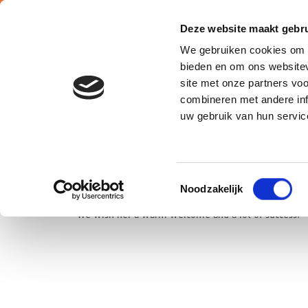
Deze website maakt gebru
We gebruiken cookies om c
bieden en om ons websitev
site met onze partners vo
combineren met andere inf
Belgium
uw gebruik van hun servic
Alicia joined us recently as Office Administrator ATALIAN Glob
Toestemmingsselectie
Alicia has a Bachelor in Economics-Management of the Provinc
Noodzakelijk
She joins the Operations Brussels department headed by Kris
We wish her a warm welcome and a lot of success!