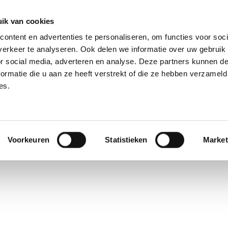
ik van cookies
ontent en advertenties te personaliseren, om functies voor soci
erkeer te analyseren. Ook delen we informatie over uw gebruik
or social media, adverteren en analyse. Deze partners kunnen 
ormatie die u aan ze heeft verstrekt of die ze hebben verzameld
OVER ONS
ONZE DIENSTEN
ONZE LO
es.
al Services Belgium.
ial High School of Hainaut – Condorcet..
Voorkeuren
Statistieken
Market
 Lekime.