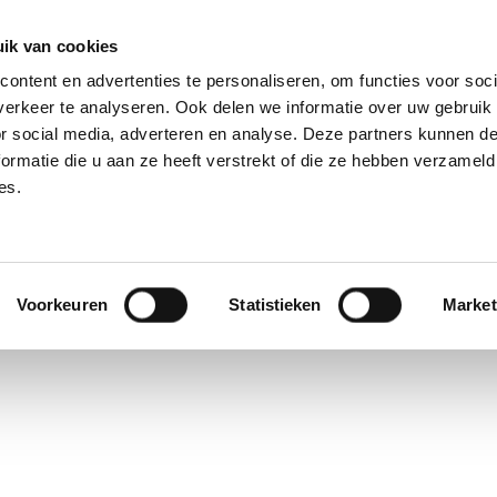
ik van cookies
ontent en advertenties te personaliseren, om functies voor soci
erkeer te analyseren. Ook delen we informatie over uw gebruik
or social media, adverteren en analyse. Deze partners kunnen 
ormatie die u aan ze heeft verstrekt of die ze hebben verzameld
OVER ONS
ONZE DIENSTEN
ONZE LO
es.
les Manager.
Voorkeuren
Statistieken
Market
ss & development . Cédric strengthens the national sales team under t