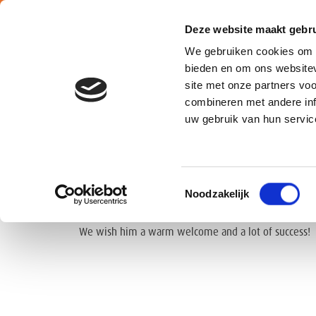
Deze website maakt gebru
We gebruiken cookies om c
bieden en om ons websitev
site met onze partners vo
combineren met andere inf
Belgium
uw gebruik van hun servic
Cédric Eeman joined us on June 16th as Corporate Sa
Toestemmingsselectie
Noodzakelijk
Cédric has extensive experience in sales and busine
We wish him a warm welcome and a lot of success!