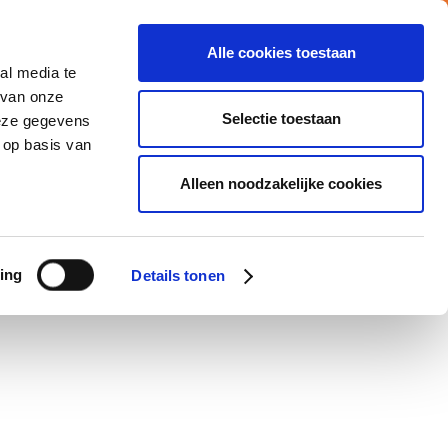
Alle cookies toestaan
al media te
Vacatures
Nieuws
MY ATALIAN
 van onze
Selectie toestaan
deze gegevens
 op basis van
CATIES
MVO
CONTACTEER ONS
Alleen noodzakelijke cookies
ing
Details tonen
he leadership of
Peter Deroover
.