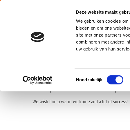
Deze website maakt gebru
We gebruiken cookies om c
bieden en om ons websitev
site met onze partners vo
combineren met andere inf
Belgium
uw gebruik van hun servic
Joeri Zizek joined recently ATALIAN as Green Kitchen
Toestemmingsselectie
Noodzakelijk
He studied at Ter Groene Poorte in Bruges. Joeri has
Kitchen
Operations team under the leadership of
Wer
We wish him a warm welcome and a lot of success!