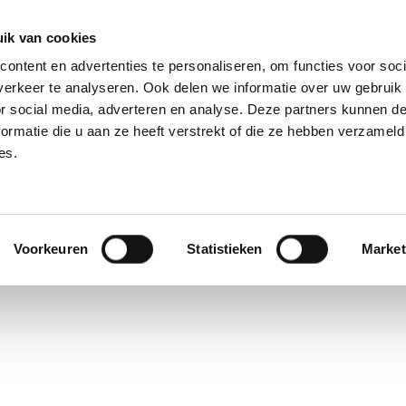
ik van cookies
ontent en advertenties te personaliseren, om functies voor soci
erkeer te analyseren. Ook delen we informatie over uw gebruik
or social media, adverteren en analyse. Deze partners kunnen 
ormatie die u aan ze heeft verstrekt of die ze hebben verzameld
OVER ONS
ONZE DIENSTEN
ONZE LO
es.
 Manager.
Voorkeuren
Statistieken
Market
 more than 20 years of professional experience as Operations Manager i
ner Schuermans