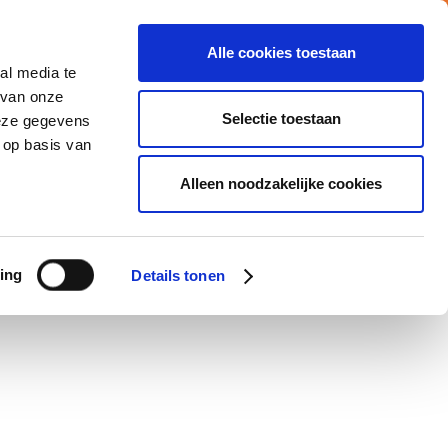
Alle cookies toestaan
al media te
Vacatures
Nieuws
MY ATALIAN
 van onze
Selectie toestaan
deze gegevens
 op basis van
CATIES
MVO
CONTACTEER ONS
Alleen noodzakelijke cookies
ing
Details tonen
n the catering industry. He strengthens the
Green