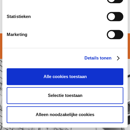
Enjoy your new challenge,
Sarah!
Statistieken
Marketing
© Atalian Belgium 2026 –
Algemene voorwaarden
Details tonen
Alle cookies toestaan
Selectie toestaan
Alleen noodzakelijke cookies