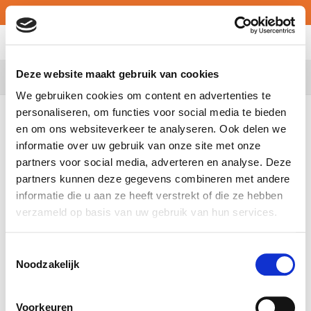
MY ATALIAN
Deze website maakt gebruik van cookies
Belgium
We gebruiken cookies om content en advertenties te
personaliseren, om functies voor social media te bieden
After obtaining a master’s
en om ons websiteverkeer te analyseren. Ook delen we
degree in finance and a first
informatie over uw gebruik van onze site met onze
partners voor social media, adverteren en analyse. Deze
work experience as internal
partners kunnen deze gegevens combineren met andere
informatie die u aan ze heeft verstrekt of die ze hebben
auditor at KPMG, Sarah joins
verzameld op basis van uw gebruik van hun services.
our Finance team, in
Toestemmingsselectie
Anderlecht, as Junior
Noodzakelijk
Business Controller.
Voorkeuren