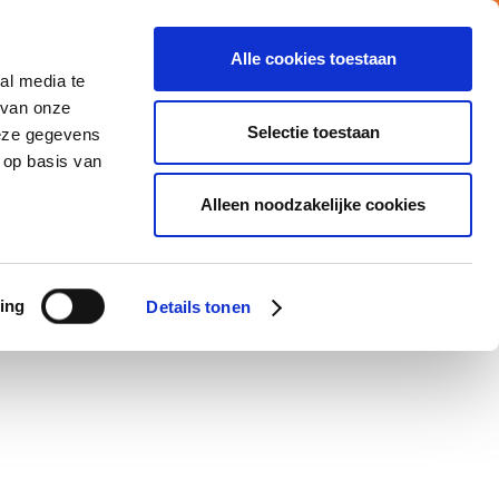
Alle cookies toestaan
al media te
Vacatures
Nieuws
MY ATALIAN
 van onze
Selectie toestaan
deze gegevens
 op basis van
CATIES
MVO
CONTACTEER ONS
Alleen noodzakelijke cookies
ing
Details tonen
nt. Shani strengthens the national Sales team under