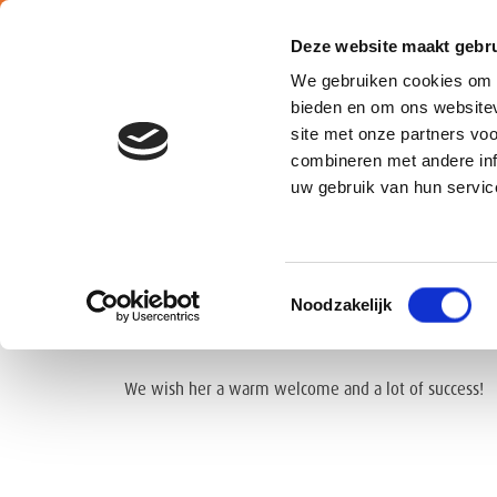
Deze website maakt gebru
We gebruiken cookies om c
bieden en om ons websitev
site met onze partners vo
combineren met andere inf
Belgium
uw gebruik van hun servic
Shani Van Ballaer joined us on 6th of August as Sale
Toestemmingsselectie
Noodzakelijk
Shani studied at the Karel de Grote-Hogeschool in 
the direction of Peter Deroover.
We wish her a warm welcome and a lot of success!