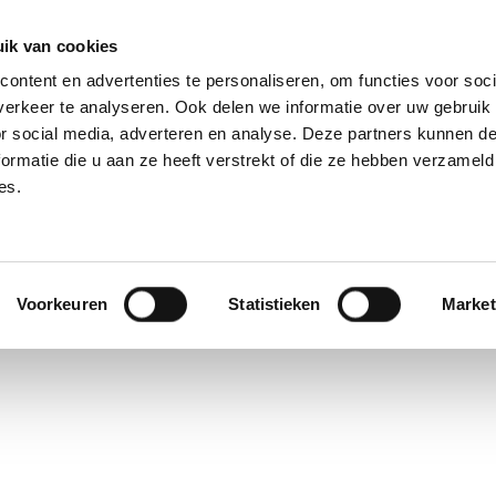
ik van cookies
ontent en advertenties te personaliseren, om functies voor soci
erkeer te analyseren. Ook delen we informatie over uw gebruik
or social media, adverteren en analyse. Deze partners kunnen 
ormatie die u aan ze heeft verstrekt of die ze hebben verzameld
OVER ONS
ONZE DIENSTEN
ONZE LO
es.
s manager for the
Antwerpen region
.
Voorkeuren
Statistieken
Market
Antwerpen and has extensive experience in Sales and Account Manageme