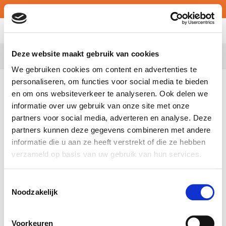
MY ATALIAN
Deze website maakt gebruik van cookies
Belgium
We gebruiken cookies om content en advertenties te
personaliseren, om functies voor social media te bieden
Saad Benkhaled nous a rejoint le 1 juin en tant que District
en om ons websiteverkeer te analyseren. Ook delen we
Manager
ATALIAN
pour la région du Hainaut.
informatie over uw gebruik van onze site met onze
Saad possède une large expérience en gestion de clientèle et
partners voor social media, adverteren en analyse. Deze
en management d’équipes opérationnelles dans le secteur des
partners kunnen deze gegevens combineren met andere
services aux entreprises.
informatie die u aan ze heeft verstrekt of die ze hebben
verzameld op basis van uw gebruik van hun services.
Il renforce ainsi le management opérationnel de Wallonie
dirigé par Nicolas Houba.
Toestemmingsselectie
Noodzakelijk
Saad Benkhaled vervoegde ons op 1 juni als District Manager
ATALIAN
voor de regio Henegouwen.
Voorkeuren