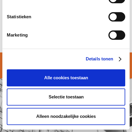
Saad heeft een ruime ervaring in het management van klanten
en het beheer van operationele teams in de zakelijke
Statistieken
dienstverlening.
Zo versterkt hij dus het operationele beheer van Wallonië
Marketing
onder leiding van Nicolas Houba.
Details tonen
© Atalian Belgium 2026 –
Algemene voorwaarden
Alle cookies toestaan
Selectie toestaan
Alleen noodzakelijke cookies