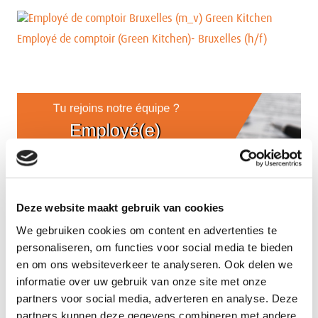
Employé de comptoir (Green Kitchen)- Bruxelles (h/f)
Deze website maakt gebruik van cookies
We gebruiken cookies om content en advertenties te
personaliseren, om functies voor social media te bieden
en om ons websiteverkeer te analyseren. Ook delen we
informatie over uw gebruik van onze site met onze
Employé(e) comptable et administratif(ve) (H/F)
partners voor social media, adverteren en analyse. Deze
partners kunnen deze gegevens combineren met andere