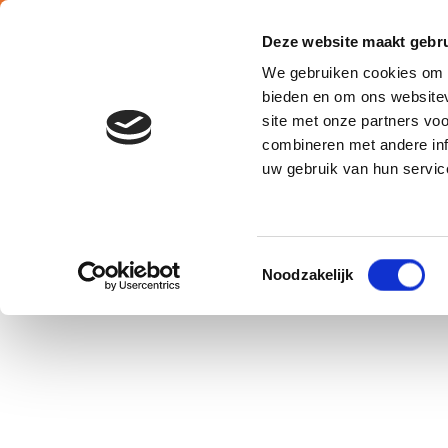
Nederlands
Deze website maakt gebru
We gebruiken cookies om c
bieden en om ons websitev
site met onze partners vo
combineren met andere inf
Belgium
uw gebruik van hun servic
Toestemmingsselectie
Chef d’équipe, œuvrant sur site – Hainaut (H/F)
Noodzakelijk