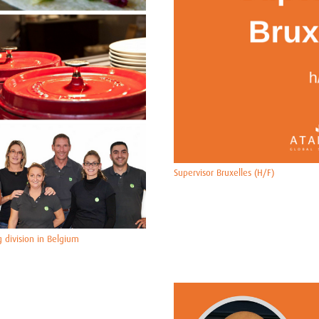
Supervisor Bruxelles (H/F)
g division in Belgium