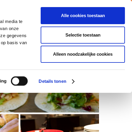
Alle cookies toestaan
al media te
Vacatures
Nieuws
MY ATALIAN
 van onze
Selectie toestaan
deze gegevens
 op basis van
CATIES
MVO
CONTACTEER ONS
Alleen noodzakelijke cookies
ing
Details tonen