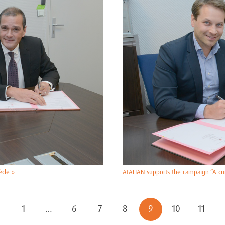
ècle »
ATALIAN supports the campaign “A cure
1
…
6
7
8
9
10
11