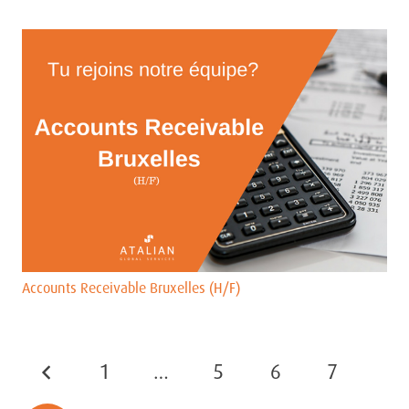
Accounts Receivable Bruxelles (H/F)
1
…
5
6
7