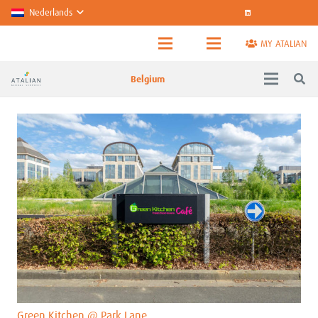
Nederlands
MY ATALIAN
Belgium
Green Kitchen @ Park Lane