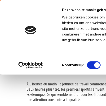
Deze website maakt gebru
We gebruiken cookies om c
bieden en om ons websitev
site met onze partners vo
combineren met andere inf
Belgium
uw gebruik van hun servic
COMMENT ATALIAN PR
Toestemmingsselectie
Noodzakelijk
LA KU LEUVEN À ACCU
À 5 heures du matin, la journée de travail commence 
Deux heures plus tard, les premiers sportifs arrivent
académique. Ce qui semble naturel pour les étudiant
une attention constante à la qualité.