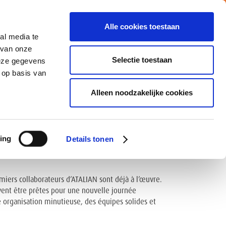
Alle cookies toestaan
al media te
Vacatures
Nieuws
MY ATALIAN
 van onze
Selectie toestaan
deze gegevens
 op basis van
CATIES
MVO
CONTACTEER ONS
Alleen noodzakelijke cookies
E 80 BÂTIMENTS DE
ing
Details tonen
iers collaborateurs d’ATALIAN sont déjà à l’œuvre.
oivent être prêtes pour une nouvelle journée
 organisation minutieuse, des équipes solides et