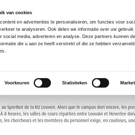
ik van cookies
ontent en advertenties te personaliseren, om functies voor soci
erkeer te analyseren. Ook delen we informatie over uw gebruik
or social media, adverteren en analyse. Deze partners kunnen 
ormatie die u aan ze heeft verstrekt of die ze hebben verzameld
OVER ONS
ONZE DIENSTEN
ONZE LO
es.
ÉPARE CHAQUE JOUR PLUS D
Voorkeuren
Statistieken
Market
EILLIR LEURS USAGERS
au Sportkot de la KU Leuven. Alors que le campus dort encore, les prem
. À 8 heures, les salles de cours réparties entre Louvain et Heverlee d
s, les chercheurs et les membres du personnel exige, en coulisses, une