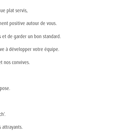
e plat servis,
ment positive autour de vous.
 et de garder un bon standard.
tive à développer votre équipe.
et nos convives.
mpose.
h’.
 attrayants.