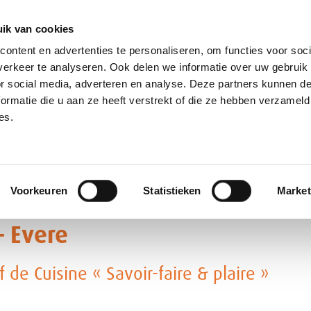
ik van cookies
ontent en advertenties te personaliseren, om functies voor soci
erkeer te analyseren. Ook delen we informatie over uw gebruik
or social media, adverteren en analyse. Deze partners kunnen 
ormatie die u aan ze heeft verstrekt of die ze hebben verzameld
OVER ONS
ONZE DIENSTEN
ONZE LO
es.
he, BIO, naturelle et innovative pour les restaurants d’entreprises ou un 
IAN
Belgium cherche un(e) H/F motivé(e) et expérimenté(e) pour assurer
Voorkeuren
Statistieken
Market
– Evere
de Cuisine « Savoir-faire & plaire »