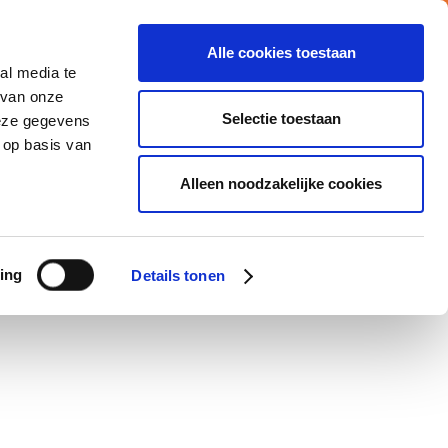
Alle cookies toestaan
al media te
Vacatures
Nieuws
MY ATALIAN
 van onze
Selectie toestaan
deze gegevens
 op basis van
CATIES
MVO
CONTACTEER ONS
Alleen noodzakelijke cookies
service de livraison direct sur votre lieu de travail.
 la fonction de :
ing
Details tonen