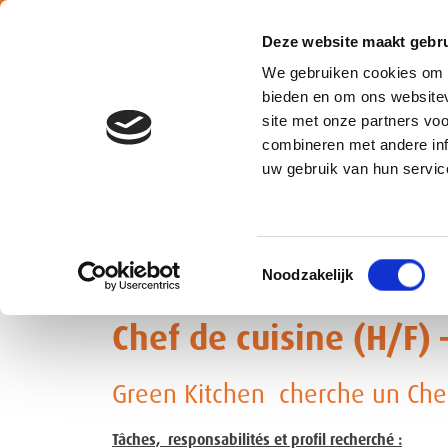
Deze website maakt gebru
We gebruiken cookies om c
bieden en om ons websitev
site met onze partners vo
combineren met andere inf
Belgium
uw gebruik van hun servic
ATALIAN Green Kitchen
est le concept de cuisine fraîc
Toestemmingsselectie
Afin de soutenir et de poursuivre sa croissance,
ATAL
Noodzakelijk
Chef de cuisine (H/F) 
Green Kitchen cherche un Chef 
Tâches, responsabilités et profil recherché :