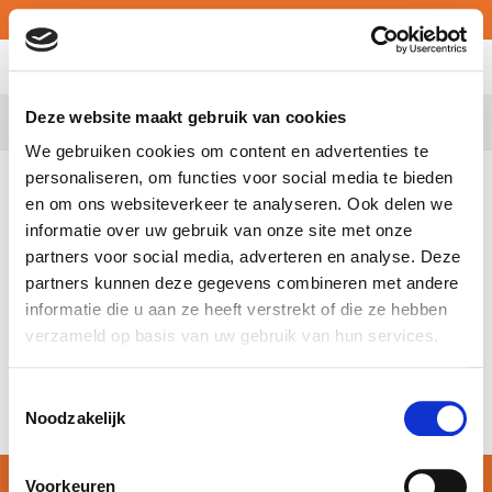
MY ATALIAN
Deze website maakt gebruik van cookies
Belgium
We gebruiken cookies om content en advertenties te
personaliseren, om functies voor social media te bieden
L’Organisation européenne pour la sécurité de la navigation
en om ons websiteverkeer te analyseren. Ook delen we
aérienne, connu sous le nom d’Eurocontrol, renouvelle sa
informatie over uw gebruik van onze site met onze
confiance à ATALIAN en Belgique.
partners voor social media, adverteren en analyse. Deze
Eurocontrol est client d’ATALIAN depuis 2013. A partir de
partners kunnen deze gegevens combineren met andere
décembre 2017, ATALIAN fournira les prestations en full FM au
informatie die u aan ze heeft verstrekt of die ze hebben
siège de l’agence situé à Bruxelles. ATALIAN continuera de
verzameld op basis van uw gebruik van hun services.
fournir les prestations de propreté, nettoyage de vitres,
gestion des déchets, manutention interne/externe, espaces
Toestemmingsselectie
verts, assistance Visio et conférence etc.
Noodzakelijk
Voorkeuren