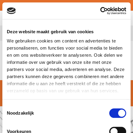
Nederlands
MY ATALIAN
Deze website maakt gebruik van cookies
Belgium
We gebruiken cookies om content en advertenties te
personaliseren, om functies voor social media te bieden
en om ons websiteverkeer te analyseren. Ook delen we
Geen resultaten gevonden.
informatie over uw gebruik van onze site met onze
partners voor social media, adverteren en analyse. Deze
partners kunnen deze gegevens combineren met andere
informatie die u aan ze heeft verstrekt of die ze hebben
© Atalian Belgium 2026 –
Algemene voorwaarden
verzameld op basis van uw gebruik van hun services.
Toestemmingsselectie
Noodzakelijk
Voorkeuren