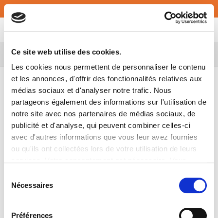
Français
MY ATALIAN
Ce site web utilise des cookies.
Belgium
Les cookies nous permettent de personnaliser le contenu
et les annonces, d'offrir des fonctionnalités relatives aux
médias sociaux et d'analyser notre trafic. Nous
partageons également des informations sur l'utilisation de
notre site avec nos partenaires de médias sociaux, de
publicité et d'analyse, qui peuvent combiner celles-ci
avec d'autres informations que vous leur avez fournies
ou qu'ils ont collectées lors de votre utilisation de leurs
services. Votre consentement est nécessaire. Vous
pouvez le retirer à tout moment.
Sélection
Nécessaires
du
consentement
Bienvenue Estelle Marteau
Préférences