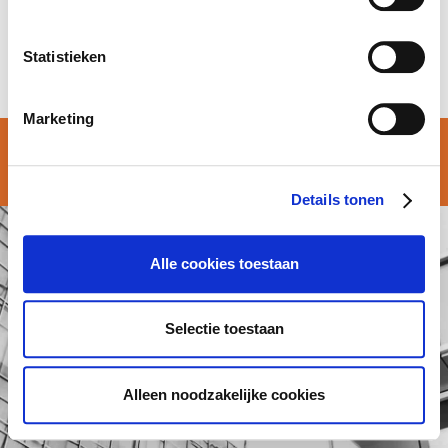
Statistieken
ATALIAN ANTWERPEN is moving
Marketing
© Atalian Belgium 2026 –
Algemene voorwaarden
Details tonen
Alle cookies toestaan
Selectie toestaan
Alleen noodzakelijke cookies