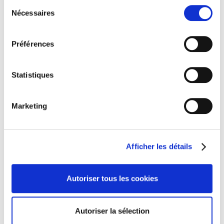
Sélection
klachten van de klanten, …
Nécessaires
du
consentement
Jouw profiel:
Préférences
Je hebt een diploma in een relevante richting op zak,
Je hebt 1 à 2 jaar ervaring in een soortgelijke richting,
Statistiques
Je bent Nederlandstalig, kennis van het Frans is een
pluspunt,
Marketing
Je bent nauwkeurig, stipt en kritisch,
Je bent cijfergericht,
Je neemt graag initiatief,
Afficher les détails
Je werkt zelfstandig en draagt discretie hoog in het
vaandel,
Je bent stressbestendig en behoudt het overzicht op
Autoriser tous les cookies
chaotische momenten,
Je bent een teamspeler die de nodige flexibiliteit aan
Autoriser la sélection
boord kan leggen,