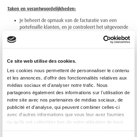
Taken en verantwoordelijkheden:
Je beheert de opmaak van de facturatie van een
portefeuille klanten, en je controleert het uitgevoerde
werk,
Je bent verantwoordelijk voor de rapportering van de
rentabiliteit van de klanten,
Je doet de administratieve opvolging van de
Ce site web utilise des cookies.
klantendossiers,
Les cookies nous permettent de personnaliser le contenu
Het bestellen van materialen en producten alsook de
et les annonces, d'offrir des fonctionnalités relatives aux
controle van de inkomende facturen van leveranciers
médias sociaux et d'analyser notre trafic. Nous
en onderaannemers behoren tot de dagelijkse
partageons également des informations sur l'utilisation de
takenpakket,
notre site avec nos partenaires de médias sociaux, de
Ondersteuning op het vlak van reporting aan de
publicité et d'analyse, qui peuvent combiner celles-ci
District Manager en analyse van de resultaten (zowel
avec d'autres informations que vous leur avez fournies
in uren als in euro),
ou qu'ils ont collectées lors de votre utilisation de leurs
Aanmaken van offertes zowel in het NL als FR,
services. Votre consentement est nécessaire. Vous
Het beheren van de werkkledij, het opvolgen van
pouvez le retirer à tout moment.