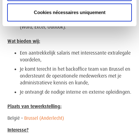
Je communiceert vlot, zowel gesproken als
geschreven,
Cookies nécessaires uniquement
Je beheerst de courante MS Office – toepassingen
(Word, Excel, Outlook).
Wat bieden wij:
Een aantrekkelijk salaris met interessante extralegale
voordelen,
Je komt terecht in het backoffice team van Brussel en
ondersteunt de operationele medewerkers met je
administratieve kennis en kunde,
Je ontvangt de nodige interne en externe opleidingen.
Plaats van tewerkstelling:
België –
Brussel (Anderlecht)
Interesse?