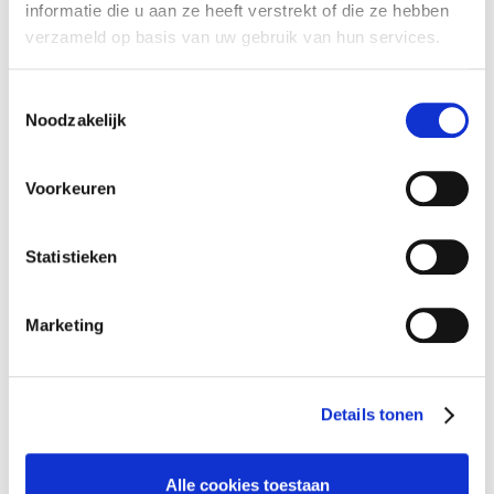
informatie die u aan ze heeft verstrekt of die ze hebben
Season’s greetings from ATALIAN!
verzameld op basis van uw gebruik van hun services.
Toestemmingsselectie
Noodzakelijk
Voorkeuren
Statistieken
Marketing
Details tonen
Joyeuses fêtes à toutes et à tous!
Alle cookies toestaan