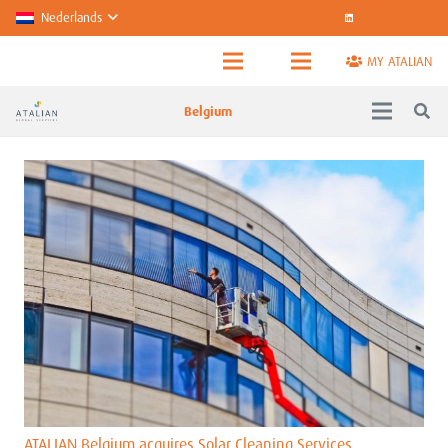
Nederlands
MY ATALIAN
Belgium
ATALIAN Belgium acquires Solar Cleaning Services