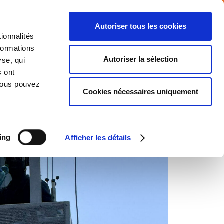
Autoriser tous les cookies
ionnalités
 d’emploi
Nouvelles
MY ATALIAN
formations
Autoriser la sélection
yse, qui
s ont
IMPLANTATIONS
RSE
CONTACT
 Vous pouvez
Cookies nécessaires uniquement
ing
Afficher les détails