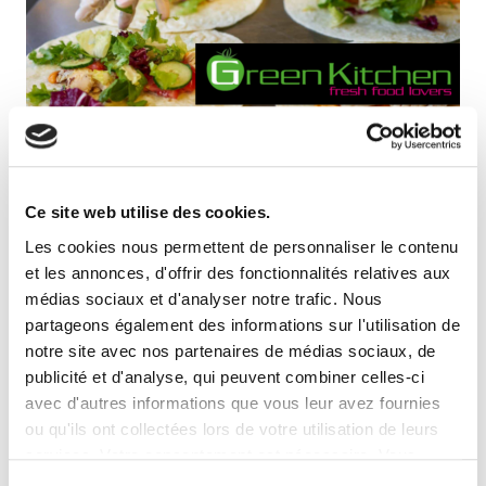
EUROCONTROL CHOISIT GREEN
KITCHEN POUR SES SERVICES DE
RESTAURATION EN BELGIQUE
Ce site web utilise des cookies.
Les cookies nous permettent de personnaliser le contenu
et les annonces, d'offrir des fonctionnalités relatives aux
il y a 7 ans
médias sociaux et d'analyser notre trafic. Nous
partageons également des informations sur l'utilisation de
GREEN KITCHEN
poursuit son développement dans le
secteur de la restauration en emportant l’appel d’offre pour
notre site avec nos partenaires de médias sociaux, de
les services de restauration chez
EUROCONTROL
à Haren.
publicité et d'analyse, qui peuvent combiner celles-ci
avec d'autres informations que vous leur avez fournies
EUROCONTROL
est une organisation intergouvernementale
ou qu'ils ont collectées lors de votre utilisation de leurs
composée de 41 États membres et de deux États signataires
services. Votre consentement est nécessaire. Vous
d’un accord global, dont la mission est d’aider tous les acteurs
pouvez le retirer à tout moment.