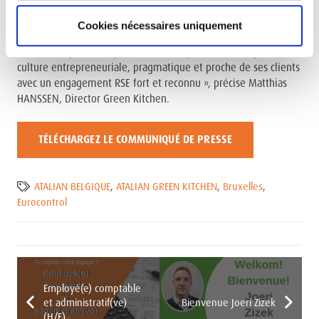
Notre rattachement au groupe ATALIAN SERVEST nous fait
Cookies nécessaires uniquement
bénéficier de la puissance d’un groupe international et l’agilité
d’une entreprise indépendante d’une part et d’autre part d’une
culture entrepreneuriale, pragmatique et proche de ses clients
avec un engagement RSE fort et reconnu », précise Matthias
HANSSEN, Director Green Kitchen.
TÉLÉCHARGEZ LE COMMUNIQUÉ DE PRESSE
ATALIAN BELGIQUE
,
ATALIAN GREEN KITCHEN
,
Bruxelles
,
Eurocontrol
Employé(e) comptable
et administratif(ve)
Bienvenue Joeri Zizek
(H/F)