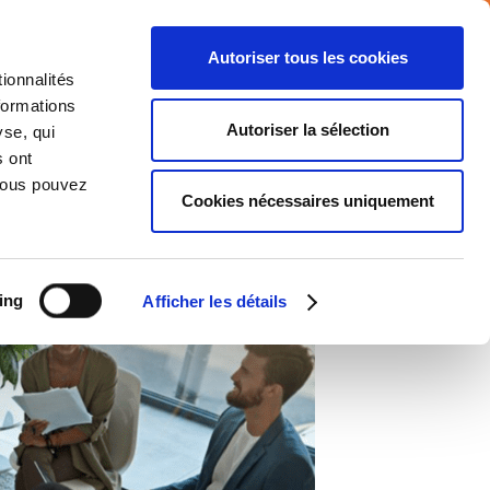
Autoriser tous les cookies
ionnalités
 d’emploi
Nouvelles
MY ATALIAN
formations
Autoriser la sélection
yse, qui
s ont
IMPLANTATIONS
RSE
CONTACT
 Vous pouvez
Cookies nécessaires uniquement
ing
Afficher les détails