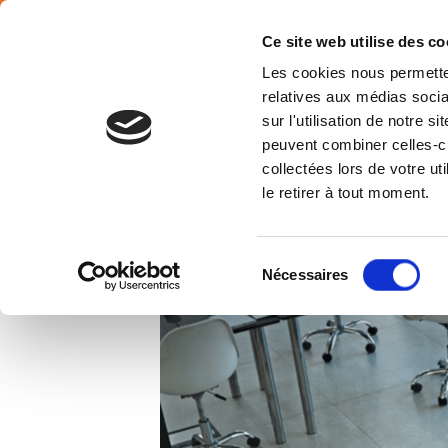
Français
Ce site web utilise des co
Les cookies nous permetten
relatives aux médias socia
sur l'utilisation de notre 
peuvent combiner celles-ci
Belgiu
collectées lors de votre u
le retirer à tout moment.
Sélection
Nécessaires
du
consentement