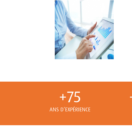
+
75
ANS D’EXPÉRIENCE