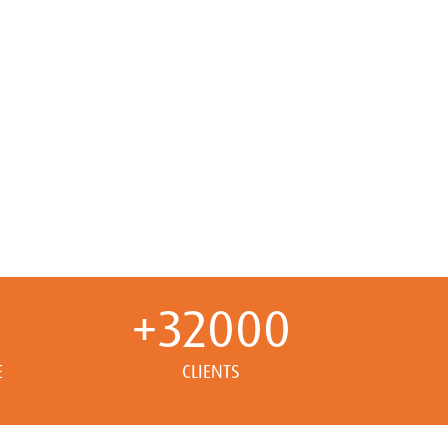
+
32000
E
CLIENTS