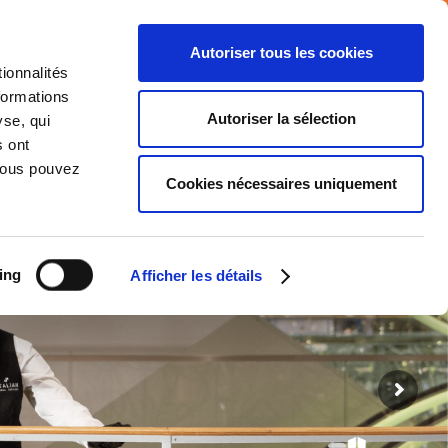
Autoriser tous les cookies
ionnalités
 d’emploi
Nouvelles
MY ATALIAN
formations
Autoriser la sélection
yse, qui
s ont
IMPLANTATIONS
RSE
CONTACT
 Vous pouvez
Cookies nécessaires uniquement
ing
Afficher les détails