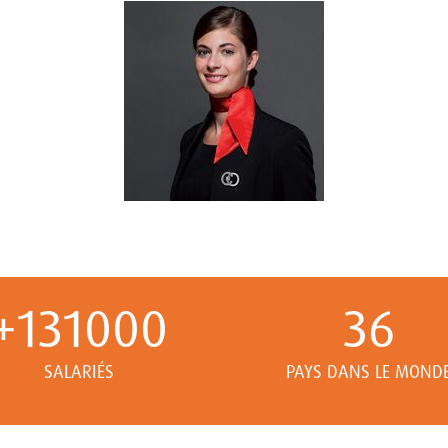
+
131000
36
SALARIÉS
PAYS DANS LE MOND