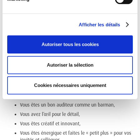
excellente connaissance de l’anglais,
Vous avez des compétences avancées en Microsoft
Office (Excel, Word, PowerPoint, Outlook…),
Afficher les détails
Vous avez un permis de conduire B,
Vous avez d’excellentes compétences en gestion des
Autoriser tous les cookies
équipes, des compétences de communication et de
reporting,
Vous pouvez effectuer plusieurs tâches avec une
Autoriser la sélection
approche pratique,
Vous avez l’esprit entrepreneurial et flexible,
Cookies nécessaires uniquement
Vous êtes spontané, attentif à l’accueil et aimez le
contact personnel,
Vous êtes un bon auditeur comme un barman,
Vous avez l’œil pour le détail,
Vous êtes créatif et innovant,
Vous êtes énergique et faites le « petit plus » pour vos
invités et collègues,