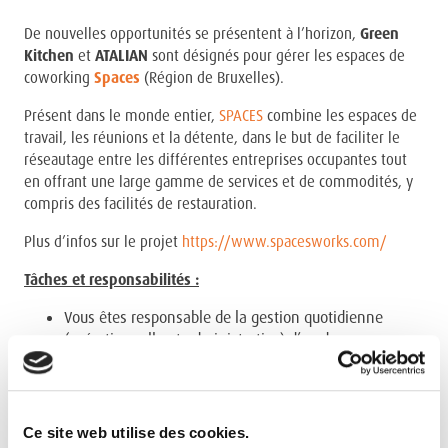
De nouvelles opportunités se présentent à l’horizon,
Green
Kitchen
et
ATALIAN
sont désignés pour gérer les espaces de
coworking
Spaces
(Région de Bruxelles).
Présent dans le monde entier,
SPACES
combine les espaces de
travail, les réunions et la détente, dans le but de faciliter le
réseautage entre les différentes entreprises occupantes tout
en offrant une large gamme de services et de commodités, y
compris des facilités de restauration.
Plus d’infos sur le projet
https://www.spacesworks.com/
Tâches et responsabilités :
Vous êtes responsable de la gestion quotidienne
(opérationnelle et administrative) d’un de nos
établissements
Spaces
et vous assurez un
environnement de travail fluide,
Vous êtes responsable de la fermeture quotidienne de
Ce site web utilise des cookies.
l’établissement (+/- 18h) et vous assurez le