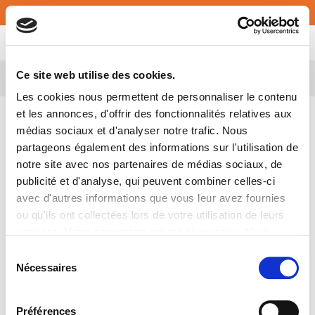
Français
MY ATALIAN
Ce site web utilise des cookies.
Belgium
Les cookies nous permettent de personnaliser le contenu
et les annonces, d'offrir des fonctionnalités relatives aux
médias sociaux et d'analyser notre trafic. Nous
partageons également des informations sur l'utilisation de
notre site avec nos partenaires de médias sociaux, de
publicité et d'analyse, qui peuvent combiner celles-ci
avec d'autres informations que vous leur avez fournies
ou qu'ils ont collectées lors de votre utilisation de leurs
services. Votre consentement est nécessaire. Vous
pouvez le retirer à tout moment.
Sélection
Nécessaires
du
consentement
Green Kitchen @Quai01
Préférences