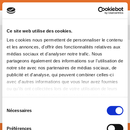
Français
MY ATALIAN
Ce site web utilise des cookies.
Belgium
Les cookies nous permettent de personnaliser le contenu
et les annonces, d'offrir des fonctionnalités relatives aux
Adeline nous a rejoint récemment en tant que Accounts
médias sociaux et d'analyser notre trafic. Nous
Payable ATALIAN Global Services Belgique.
partageons également des informations sur l'utilisation de
Adeline possède un Master en sciences commerciales de
notre site avec nos partenaires de médias sociaux, de
l’
Ichec Brussels Management School.
publicité et d'analyse, qui peuvent combiner celles-ci
Elle renforce ainsi le département Finance &
avec d'autres informations que vous leur avez fournies
Administration dirigé par Filip Mercken.
ou qu'ils ont collectées lors de votre utilisation de leurs
services. Votre consentement est nécessaire. Vous
Nous lui souhaitons la bienvenue et beaucoup de succès!
pouvez le retirer à tout moment.
Sélection
Nécessaires
du
consentement
Préférences